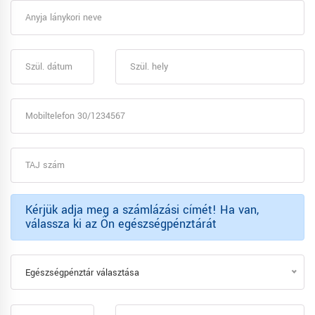
Kérjük adja meg a számlázási címét! Ha van,
válassza ki az Ön egészségpénztárát
Egészségpénztár választása