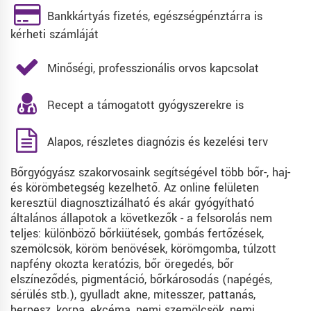
Bankkártyás fizetés, egészségpénztárra is
kérheti számláját
Minőségi, professzionális orvos kapcsolat
Recept a támogatott gyógyszerekre is
Alapos, részletes diagnózis és kezelési terv
Bőrgyógyász szakorvosaink segítségével több bőr-, haj-
és körömbetegség kezelhető. Az online felületen
keresztül diagnosztizálható és akár gyógyítható
általános állapotok a következők - a felsorolás nem
teljes: különböző bőrkiütések, gombás fertőzések,
szemölcsök, köröm benövések, körömgomba, túlzott
napfény okozta keratózis, bőr öregedés, bőr
elszíneződés, pigmentáció, bőrkárosodás (napégés,
sérülés stb.), gyulladt akne, mitesszer, pattanás,
herpesz, korpa, ekcéma, nemi szemölcsök, nemi