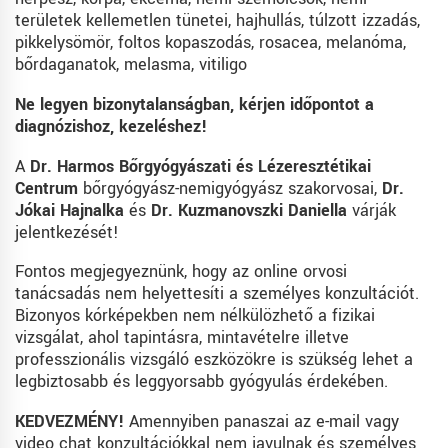
területek kellemetlen tünetei, hajhullás, túlzott izzadás,
pikkelysömör, foltos kopaszodás, rosacea, melanóma,
bőrdaganatok, melasma, vitiligo
Ne legyen bizonytalanságban, kérjen időpontot a
diagnózishoz, kezeléshez!
A
Dr. Harmos Bőrgyógyászati és Lézeresztétikai
Centrum
bőrgyógyász-nemigyógyász szakorvosai,
Dr.
Jókai Hajnalka
és
Dr. Kuzmanovszki Daniella
várják
jelentkezését!
Fontos megjegyeznünk, hogy az online orvosi
tanácsadás nem helyettesíti a személyes konzultációt.
Bizonyos kórképekben nem nélkülözhető a fizikai
vizsgálat, ahol tapintásra, mintavételre illetve
professzionális vizsgáló eszközökre is szükség lehet a
legbiztosabb és leggyorsabb gyógyulás érdekében.
KEDVEZMÉNY!
Amennyiben panaszai az e-mail vagy
video chat konzultációkkal nem javulnak és személyes