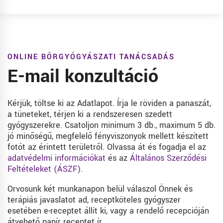
ONLINE BŐRGYÓGYÁSZATI TANÁCSADÁS
E-mail konzultáció
Kérjük, töltse ki az Adatlapot. Írja le röviden a panaszát,
a tüneteket, térjen ki a rendszeresen szedett
gyógyszerekre. Csatoljon minimum 3 db., maximum 5 db.
jó minőségű, megfelelő fényviszonyok mellett készített
fotót az érintett területről. Olvassa át és fogadja el az
adatvédelmi információkat
és az
Általános Szerződési
Feltételeket (ÁSZF)
.
Orvosunk két munkanapon belül válaszol Önnek és
terápiás javaslatot ad, receptköteles gyógyszer
esetében e-receptet állít ki, vagy a rendelő recepcióján
átvehető papír receptet ír.