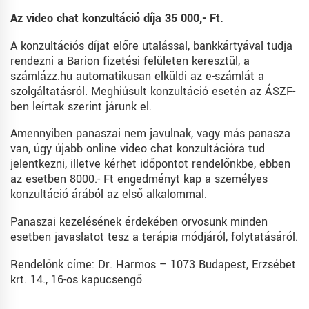
Az video chat konzultáció díja 35 000,- Ft.
A konzultációs díjat előre utalással, bankkártyával tudja
rendezni a Barion fizetési felületen keresztül, a
számlázz.hu automatikusan elküldi az e-számlát a
szolgáltatásról. Meghiúsult konzultáció esetén az ÁSZF-
ben leírtak szerint járunk el.
Amennyiben panaszai nem javulnak, vagy más panasza
van, úgy újabb online video chat konzultációra tud
jelentkezni, illetve kérhet időpontot rendelőnkbe, ebben
az esetben 8000.- Ft engedményt kap a személyes
konzultáció árából az első alkalommal.
Panaszai kezelésének érdekében orvosunk minden
esetben javaslatot tesz a terápia módjáról, folytatásáról.
Rendelőnk címe: Dr. Harmos – 1073 Budapest, Erzsébet
krt. 14., 16-os kapucsengő