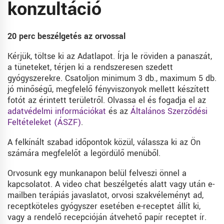
konzultáció
20 perc beszélgetés az orvossal
Kérjük, töltse ki az Adatlapot. Írja le röviden a panaszát,
a tüneteket, térjen ki a rendszeresen szedett
gyógyszerekre. Csatoljon minimum 3 db., maximum 5 db.
jó minőségű, megfelelő fényviszonyok mellett készített
fotót az érintett területről. Olvassa el és fogadja el az
adatvédelmi információkat
és az
Általános Szerződési
Feltételeket (ÁSZF)
.
A felkínált szabad időpontok közül, válassza ki az Ön
számára megfelelőt a legördülő menüből.
Orvosunk egy munkanapon belül felveszi önnel a
kapcsolatot. A video chat beszélgetés alatt vagy után e-
mailben terápiás javaslatot, orvosi szakvéleményt ad,
receptköteles gyógyszer esetében e-receptet állít ki,
vagy a rendelő recepcióján átvehető papír receptet ír.