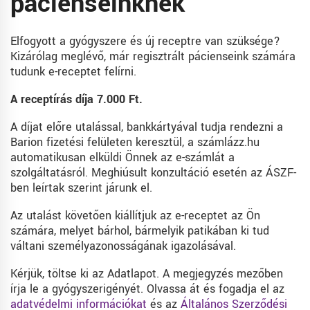
pácienseinknek
Elfogyott a gyógyszere és új receptre van szüksége?
Kizárólag meglévő, már regisztrált pácienseink számára
tudunk e-receptet felírni.
A receptírás díja 7.000 Ft.
A díjat előre utalással, bankkártyával tudja rendezni a
Barion fizetési felületen keresztül, a számlázz.hu
automatikusan elküldi Önnek az e-számlát a
szolgáltatásról. Meghiúsult konzultáció esetén az ÁSZF-
ben leírtak szerint járunk el.
Az utalást követően kiállítjuk az e-receptet az Ön
számára, melyet bárhol, bármelyik patikában ki tud
váltani személyazonosságának igazolásával.
Kérjük, töltse ki az Adatlapot. A megjegyzés mezőben
írja le a gyógyszerigényét. Olvassa át és fogadja el az
adatvédelmi információkat
és az
Általános Szerződési