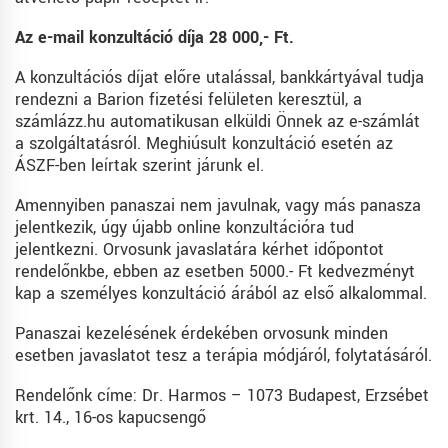
Az e-mail konzultáció díja 28 000,- Ft.
A konzultációs díjat előre utalással, bankkártyával tudja
rendezni a Barion fizetési felületen keresztül, a
számlázz.hu automatikusan elküldi Önnek az e-számlát
a szolgáltatásról. Meghiúsult konzultáció esetén az
ÁSZF-ben leírtak szerint járunk el.
Amennyiben panaszai nem javulnak, vagy más panasza
jelentkezik, úgy újabb online konzultációra tud
jelentkezni. Orvosunk javaslatára kérhet időpontot
rendelőnkbe, ebben az esetben 5000.- Ft kedvezményt
kap a személyes konzultáció árából az első alkalommal.
Panaszai kezelésének érdekében orvosunk minden
esetben javaslatot tesz a terápia módjáról, folytatásáról.
Rendelőnk címe: Dr. Harmos – 1073 Budapest, Erzsébet
krt. 14., 16-os kapucsengő