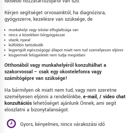
idősebb hozzátartozójáról van szó.
Kérjen segítséget orvosainktól, ha diagnózisra,
gyógyszerre, kezelésre van szüksége, de
munkahelyi vagy iskolai elfoglaltsága van
nincs a közelében bőrgyógyászat
utazik, nyaral
külföldön tartózkodik
legyengült egészségügyi állapot miatt nem tud személyesen eljönni
kisgyermek felügyeletét nem tudja megoldani
Otthonából vagy munkahelyéről konzultálhat a
szakorvossal – csak egy okostelefonra vagy
számítógépre van szüksége!
Ha bármilyen ok miatt nem tud, vagy nem szeretne
személyesen eljönni a rendelőnkbe,
e-mail
, /
video chat
konzultációs
lehetőséget ajánlunk Önnek, ami segít
eloszlatni a bizonytalanságot.
Gyors, kényelmes, nincs várakozási idő