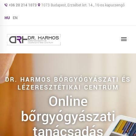
+36 20 214 1073
1073 Budapest, Erzsébet krt. 14., 16-os kapucsengő
HU
EN
DR. HARMOS BŐRGYÓGYÁSZATI ÉS
LÉZERESZTÉTIKAI CENTRUM
Online
bőrgyógyászati
tanácsadás